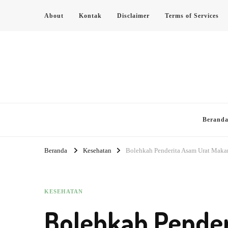
About
Kontak
Disclaimer
Terms of Services
Berand
Beranda
Kesehatan
Bolehkah Penderita Asam Urat Makan
KESEHATAN
Bolehkah Pender