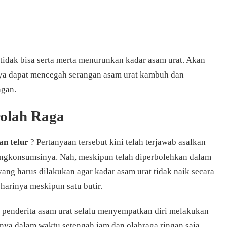
idak bisa serta merta menurunkan kadar asam urat. Akan
inya dapat mencegah serangan asam urat kambuh dan
ngan.
rolah Raga
an telur
? Pertanyaan tersebut kini telah terjawab asalkan
engkonsumsinya. Nah, meskipun telah diperbolehkan dalam
 yang harus dilakukan agar kadar asam urat tidak naik secara
p harinya meskipun satu butir.
penderita asam urat selalu menyempatkan diri melakukan
nya dalam waktu setengah jam dan olahraga ringan saja.