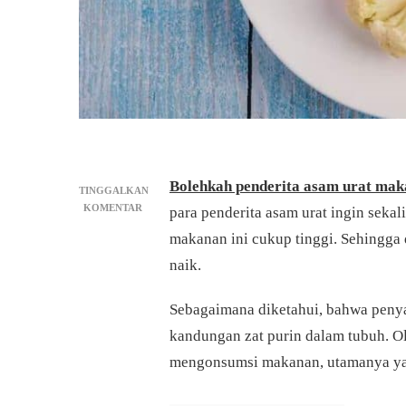
Bolehkah penderita asam urat mak
TINGGALKAN
PADA
KOMENTAR
para penderita asam urat ingin sekal
BOLEHKAH
makanan ini cukup tinggi. Sehingga
PENDERITA
ASAM
naik.
URAT
MAKAN
Sebagaimana diketahui, bahwa penya
TELUR
?
kandungan zat purin dalam tubuh. Ol
SIMAK
mengonsumsi makanan, utamanya yan
5
FAKTANYA!