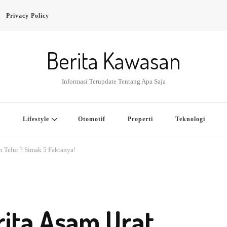
Privacy Policy
Berita Kawasan
Informasi Terupdate Tentang Apa Saja
a
Lifestyle
Otomotif
Properti
Teknologi
 Telur ? Simak 5 Faktanya!
ita Asam Urat