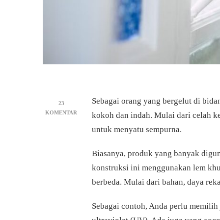
Sebagai orang yang bergelut di bid
23
PADA
KOMENTAR
kokoh dan indah. Mulai dari celah k
JENIS
untuk menyatu sempurna.
LEM
SEALANT
DAN
Biasanya, produk yang banyak digu
MASING-
konstruksi ini menggunakan lem khu
MASING
KEGUNAANNYA
berbeda. Mulai dari bahan, daya rek
Sebagai contoh, Anda perlu memilih 