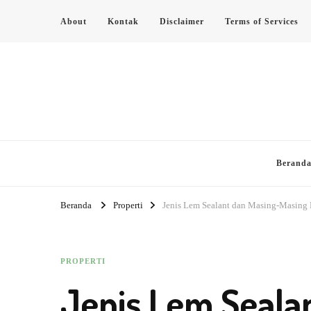
About
Kontak
Disclaimer
Terms of Services
Berand
Beranda
Properti
Jenis Lem Sealant dan Masing-Masing
PROPERTI
Jenis Lem Seala