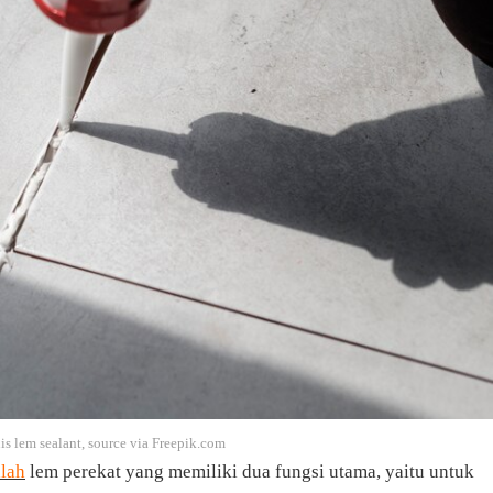
is lem sealant, source via Freepik.com
alah
lem perekat yang memiliki dua fungsi utama, yaitu untuk