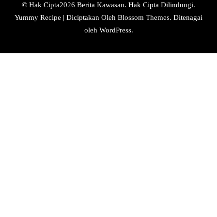
© Hak Cipta2026
Berita Kawasan
. Hak Cipta Dilindungi.
Yummy Recipe | Diciptakan Oleh
Blossom Themes
. Ditenagai
oleh
WordPress
.