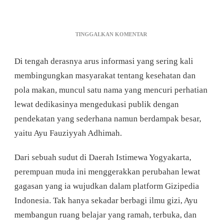
PADA
TINGGALKAN KOMENTAR
PEREMPUAN
DI
Di tengah derasnya arus informasi yang sering kali
BALIK
REVOLUSI
membingungkan masyarakat tentang kesehatan dan
EDUKASI
pola makan, muncul satu nama yang mencuri perhatian
GIZI:
MENGENAL
lewat dedikasinya mengedukasi publik dengan
LEBIH
pendekatan yang sederhana namun berdampak besar,
DEKAT
SOSOK
yaitu Ayu Fauziyyah Adhimah.
AYU
FAUZIYYAH
Dari sebuah sudut di Daerah Istimewa Yogyakarta,
ADHIMAH
perempuan muda ini menggerakkan perubahan lewat
gagasan yang ia wujudkan dalam platform Gizipedia
Indonesia. Tak hanya sekadar berbagi ilmu gizi, Ayu
membangun ruang belajar yang ramah, terbuka, dan