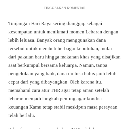
PADA
TINGGALKAN KOMENTAR
INGIN
THR
Tunjangan Hari Raya sering dianggap sebagai
TIDAK
CEPAT
kesempatan untuk menikmati momen Lebaran dengan
HABIS?
lebih leluasa. Banyak orang menggunakan dana
PELAJARI
CARA
tersebut untuk membeli berbagai kebutuhan, mulai
ATUR
dari pakaian baru hingga makanan khas yang disajikan
THR
AGAR
saat berkumpul bersama keluarga. Namun, tanpa
TETAP
pengelolaan yang baik, dana ini bisa habis jauh lebih
AMAN
SETELAH
cepat dari yang dibayangkan. Oleh karena itu,
LEBARAN
memahami cara atur THR agar tetap aman setelah
lebaran menjadi langkah penting agar kondisi
keuangan Kamu tetap stabil meskipun masa perayaan
telah berlalu.