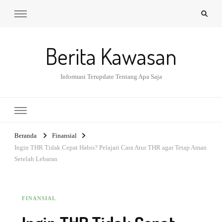
Berita Kawasan
Informasi Terupdate Tentang Apa Saja
Beranda
Finansial
Ingin THR Tidak Cepat Habis? Pelajari Cara Atur THR agar Tetap Aman
Setelah Lebaran
FINANSIAL