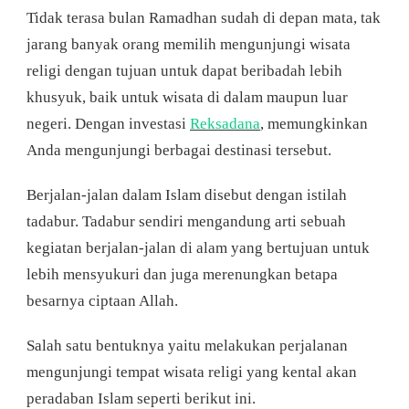
DESTINASI
Tidak terasa bulan Ramadhan sudah di depan mata, tak
WISATA
RELIGI
jarang banyak orang memilih mengunjungi wisata
DUNIA,
religi dengan tujuan untuk dapat beribadah lebih
KUNJUNGI
SAAT
khusyuk, baik untuk wisata di dalam maupun luar
RAMADHAN
negeri. Dengan investasi
Reksadana
, memungkinkan
Anda mengunjungi berbagai destinasi tersebut.
Berjalan-jalan dalam Islam disebut dengan istilah
tadabur. Tadabur sendiri mengandung arti sebuah
kegiatan berjalan-jalan di alam yang bertujuan untuk
lebih mensyukuri dan juga merenungkan betapa
besarnya ciptaan Allah.
Salah satu bentuknya yaitu melakukan perjalanan
mengunjungi tempat wisata religi yang kental akan
peradaban Islam seperti berikut ini.