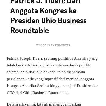
Patrick J. Tiberi: Dari
Anggota Kongres ke
Presiden Ohio Business
Roundtable
PADA
TINGGALKAN KOMENTAR
PATRICK
J.
Patrick Joseph Tiberi, seorang politikus Amerika yang
TIBERI:
DARI
telah berkontribusi signifikan dalam dunia politik
ANGGOTA
selama lebih dari dua dekade, telah menempuh
KONGRES
KE
perjalanan karir yang impresif dari menjadi anggota
PRESIDEN
Kongres Amerika Serikat hingga menjadi Presiden dan
OHIO
BUSINESS
CEO dari Ohio Business Roundtable.
ROUNDTABLE
Dalam artikel ini, kita akan menggambarkan