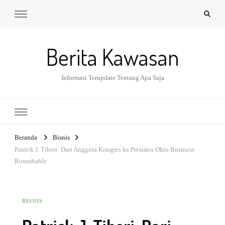
Berita Kawasan
Informasi Terupdate Tentang Apa Saja
Beranda
Bisnis
Patrick J. Tiberi: Dari Anggota Kongres ke Presiden Ohio Business
Roundtable
BISNIS