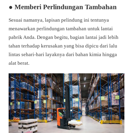
● Memberi Perlindungan Tambahan
Sesuai namanya, lapisan pelindung ini tentunya
menawarkan perlindungan tambahan untuk lantai
pabrik Anda. Dengan begitu, bagian lantai jadi lebih
tahan terhadap kerusakan yang bisa dipicu dari lalu
lintas sehari-hari layaknya dari bahan kimia hingga
alat berat.