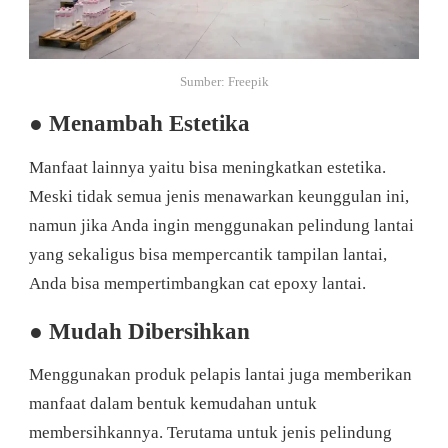
Sumber: Freepik
● Menambah Estetika
Manfaat lainnya yaitu bisa meningkatkan estetika.
Meski tidak semua jenis menawarkan keunggulan ini,
namun jika Anda ingin menggunakan pelindung lantai
yang sekaligus bisa mempercantik tampilan lantai,
Anda bisa mempertimbangkan cat epoxy lantai.
● Mudah Dibersihkan
Menggunakan produk pelapis lantai juga memberikan
manfaat dalam bentuk kemudahan untuk
membersihkannya. Terutama untuk jenis pelindung