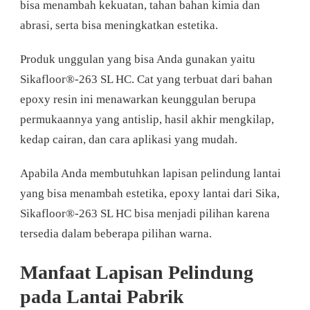
bisa menambah kekuatan, tahan bahan kimia dan
abrasi, serta bisa meningkatkan estetika.
Produk unggulan yang bisa Anda gunakan yaitu
Sikafloor®-263 SL HC. Cat yang terbuat dari bahan
epoxy resin ini menawarkan keunggulan berupa
permukaannya yang antislip, hasil akhir mengkilap,
kedap cairan, dan cara aplikasi yang mudah.
Apabila Anda membutuhkan lapisan pelindung lantai
yang bisa menambah estetika, epoxy lantai dari Sika,
Sikafloor®-263 SL HC bisa menjadi pilihan karena
tersedia dalam beberapa pilihan warna.
Manfaat Lapisan Pelindung
pada Lantai Pabrik