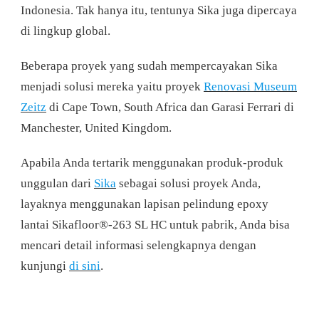
Indonesia. Tak hanya itu, tentunya Sika juga dipercaya
di lingkup global.
Beberapa proyek yang sudah mempercayakan Sika
menjadi solusi mereka yaitu proyek
Renovasi Museum
Zeitz
di Cape Town, South Africa dan Garasi Ferrari di
Manchester, United Kingdom.
Apabila Anda tertarik menggunakan produk-produk
unggulan dari
Sika
sebagai solusi proyek Anda,
layaknya menggunakan lapisan pelindung epoxy
lantai Sikafloor®-263 SL HC untuk pabrik, Anda bisa
mencari detail informasi selengkapnya dengan
kunjungi
di sini
.