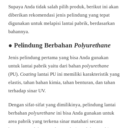
Supaya Anda tidak salah pilih produk, berikut ini akan
diberikan rekomendasi jenis pelindung yang tepat
digunakan untuk melapisi lantai pabrik, berdasarkan
bahannya.
● Pelindung Berbahan
Polyurethane
Jenis pelindung pertama yang bisa Anda gunakan
untuk lantai pabrik yaitu dari bahan
polyurethane
(PU).
Coating
lantai PU ini memiliki karakteristik yang
elastis, tahan bahan kimia, tahan benturan, dan tahan
terhadap sinar UV.
Dengan sifat-sifat yang dimilikinya, pelindung lantai
berbahan
polyurethane
ini bisa Anda gunakan untuk
area pabrik yang terkena sinar matahari secara