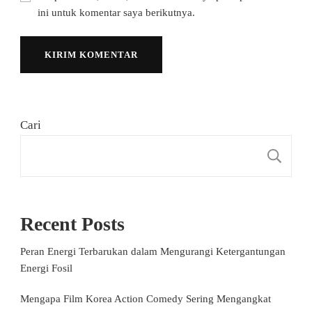
ini untuk komentar saya berikutnya.
Cari
C
Recent Posts
Peran Energi Terbarukan dalam Mengurangi Ketergantungan
Energi Fosil
Mengapa Film Korea Action Comedy Sering Mengangkat