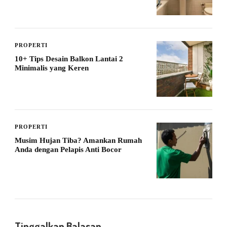
PROPERTI
10+ Tips Desain Balkon Lantai 2
Minimalis yang Keren
PROPERTI
Musim Hujan Tiba? Amankan Rumah
Anda dengan Pelapis Anti Bocor
Tinggalkan Balasan