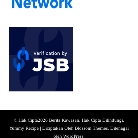
© Hak Cipta2026
Berita Kawasan
. Hak Cipta Dilindungi.
Yummy Recipe | Diciptakan Oleh
Blossom Themes
. Ditenagai
oleh
WordPress
.