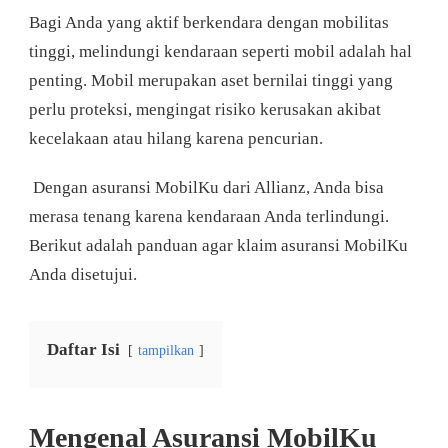
MENGAJUKAN
Bagi Anda yang aktif berkendara dengan mobilitas
KLAIM
ASURANSI
tinggi, melindungi kendaraan seperti mobil adalah hal
ALLIANZ
penting. Mobil merupakan aset bernilai tinggi yang
MOBILKU
AGAR
perlu proteksi, mengingat risiko kerusakan akibat
PASTI
kecelakaan atau hilang karena pencurian.
APPROVE
Dengan asuransi MobilKu dari Allianz, Anda bisa
merasa tenang karena kendaraan Anda terlindungi.
Berikut adalah panduan agar klaim asuransi MobilKu
Anda disetujui.
Daftar Isi
tampilkan
Mengenal Asuransi MobilKu