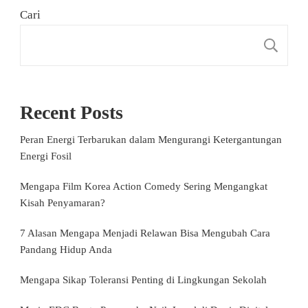
Cari
C
Recent Posts
Peran Energi Terbarukan dalam Mengurangi Ketergantungan
Energi Fosil
Mengapa Film Korea Action Comedy Sering Mengangkat
Kisah Penyamaran?
7 Alasan Mengapa Menjadi Relawan Bisa Mengubah Cara
Pandang Hidup Anda
Mengapa Sikap Toleransi Penting di Lingkungan Sekolah