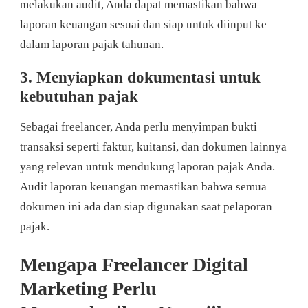
melakukan audit, Anda dapat memastikan bahwa
laporan keuangan sesuai dan siap untuk diinput ke
dalam laporan pajak tahunan.
3. Menyiapkan dokumentasi untuk
kebutuhan pajak
Sebagai freelancer, Anda perlu menyimpan bukti
transaksi seperti faktur, kuitansi, dan dokumen lainnya
yang relevan untuk mendukung laporan pajak Anda.
Audit laporan keuangan memastikan bahwa semua
dokumen ini ada dan siap digunakan saat pelaporan
pajak.
Mengapa Freelancer Digital
Marketing Perlu