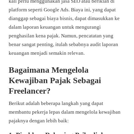
kali perlu menggunakan jasa SEO atau beriklan di
platform seperti Google Ads. Biaya ini, yang dapat
dianggap sebagai biaya bisnis, dapat dimasukkan ke
dalam laporan keuangan untuk mengurangi
penghasilan kena pajak. Namun, pencatatan yang
benar sangat penting, itulah sebabnya audit laporan
keuangan menjadi semakin relevan.
Bagaimana Mengelola
Kewajiban Pajak Sebagai
Freelancer?
Berikut adalah beberapa langkah yang dapat
membantu pekerja lepas dalam mengelola kewajiban
pajaknya dengan lebih baik: