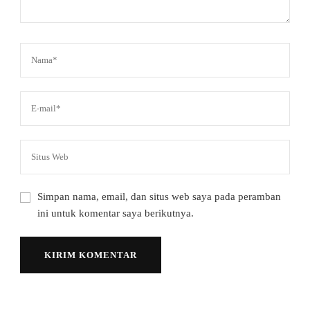
Simpan nama, email, dan situs web saya pada peramban
ini untuk komentar saya berikutnya.