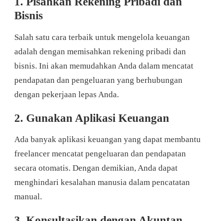
1. Pisahkan Rekening Pribadi dan
Bisnis
Salah satu cara terbaik untuk mengelola keuangan
adalah dengan memisahkan rekening pribadi dan
bisnis. Ini akan memudahkan Anda dalam mencatat
pendapatan dan pengeluaran yang berhubungan
dengan pekerjaan lepas Anda.
2. Gunakan Aplikasi Keuangan
Ada banyak aplikasi keuangan yang dapat membantu
freelancer mencatat pengeluaran dan pendapatan
secara otomatis. Dengan demikian, Anda dapat
menghindari kesalahan manusia dalam pencatatan
manual.
3. Konsultasikan dengan Akuntan